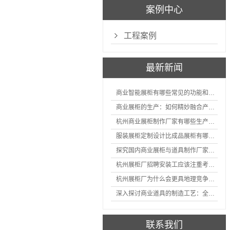
案例中心
工程案例
最新新闻
商业智能展柜有哪些常见的功能和神奇之处
商业展柜的生产：如何精妙融合产品特性的艺术探索
杭州商业展柜制作厂家有哪些生产的优势？
服装展柜定制设计比成品展柜有哪些优势
探究国内商业展柜与道具制作厂家的技术实力如何
杭州展柜厂招聘安装工应该注重考核哪些方面技能
杭州展柜厂为什么会更具地理竞争优势？
深入探讨商业道具的制造工艺：全面分析从设计到维护的各个环节。
联系我们