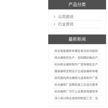
产品分类
公司资讯
行业资讯
最新新闻
商业智能展柜有哪些常见的功能和神奇之处
商业展柜的生产：如何精妙融合产品特性的艺术探索
杭州商业展柜制作厂家有哪些生产的优势？
服装展柜定制设计比成品展柜有哪些优势
探究国内商业展柜与道具制作厂家的技术实力如何
杭州展柜厂招聘安装工应该注重考核哪些方面技能
杭州展柜厂为什么会更具地理竞争优势？
深入探讨商业道具的制造工艺：全面分析从设计到维护的各个环节。