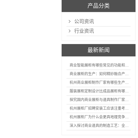
产品分类
公司资讯
行业资讯
最新新闻
商业智能展柜有哪些常见的功能和神奇之处
商业展柜的生产：如何精妙融合产品特性的艺术探索
杭州商业展柜制作厂家有哪些生产的优势？
服装展柜定制设计比成品展柜有哪些优势
探究国内商业展柜与道具制作厂家的技术实力如何
杭州展柜厂招聘安装工应该注重考核哪些方面技能
杭州展柜厂为什么会更具地理竞争优势？
深入探讨商业道具的制造工艺：全面分析从设计到维护的各个环节。