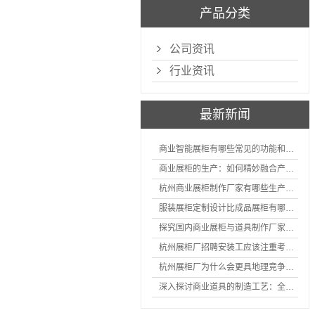
产品分类
公司资讯
行业资讯
最新新闻
商业智能展柜有哪些常见的功能和神奇之处
商业展柜的生产：如何精妙融合产品特性的艺术探索
杭州商业展柜制作厂家有哪些生产的优势？
服装展柜定制设计比成品展柜有哪些优势
探究国内商业展柜与道具制作厂家的技术实力如何
杭州展柜厂招聘安装工应该注重考核哪些方面技能
杭州展柜厂为什么会更具地理竞争优势？
深入探讨商业道具的制造工艺：全面分析从设计到维护的各个环节。