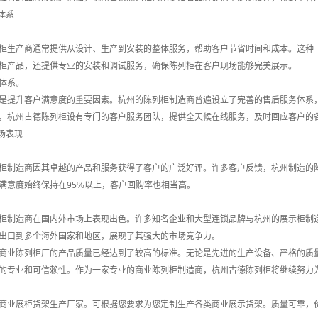
体系
柜生产商通常提供从设计、生产到安装的整体服务，帮助客户节省时间和成本。这种
柜产品，还提供专业的安装和调试服务，确保陈列柜在客户现场能够完美展示。
体系。
是提升客户满意度的重要因素。杭州的陈列柜制造商普遍设立了完善的售后服务体系
，杭州古德陈列柜设有专门的客户服务团队，提供全天候在线服务，及时回应客户的
场表现
柜制造商因其卓越的产品和服务获得了客户的广泛好评。许多客户反馈，杭州制造的
满意度始终保持在95%以上，客户回购率也相当高。
柜制造商在国内外市场上表现出色。许多知名企业和大型连锁品牌与杭州的展示柜制
出口到多个海外国家和地区，展现了其强大的市场竞争力。
商业陈列柜厂的产品质量已经达到了较高的标准。无论是先进的生产设备、严格的质
的专业和可信赖性。作为一家专业的商业陈列柜制造商，杭州古德陈列柜将继续努力
商业展柜货架生产厂家。可根据您要求为您定制生产各类商业展示货架。质量可靠，价格合