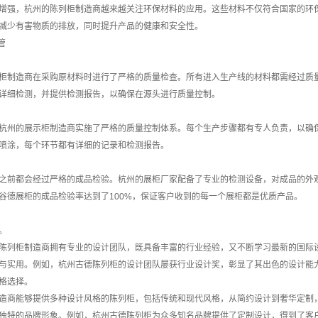
增强，杭州的陈列柜制造商越来越关注环保材料的应用。这些材料不仅符合国家的环
减少有害物质的排放，同时提升产品的健康和安全性。
管
柜制造商在采购原材料时进行了严格的质量检查。所有进入生产线的材料都需经过质
详细检测，并提供检测报告，以确保在源头进行质量控制。
杭州的展示柜制造商实施了严格的质量控制体系。每个生产步骤都有专人负责，以确
喷涂，每个环节都有详细的记录和检测报告。
之前都会经过严格的成品检验。杭州的展柜厂家配备了专业的检测设备，对成品的外
谷德展柜的成品检验率达到了100%，保证客户收到的每一个展柜都是优质产品。
。
陈列柜制造商拥有专业的设计团队，既具备丰富的行业经验，又不断学习最新的国际
与实用。例如，杭州古德陈列柜的设计团队屡获行业设计奖，彰显了其出色的设计能
格选择。
造商能够提供多种设计风格的陈列柜，包括传统和现代风格，从简约设计到奢华定制
独特的品牌形象。例如，杭州古德陈列柜为众多知名品牌提供了定制设计，得到了客