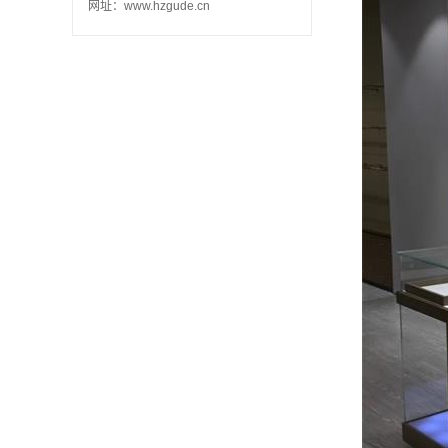
网址：www.hzgude.cn