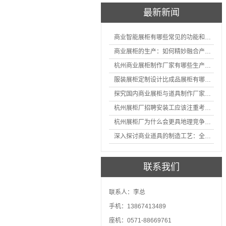
最新新闻
商业智能展柜有哪些常见的功能和神奇之处
商业展柜的生产：如何精妙融合产品特性的艺术探索
杭州商业展柜制作厂家有哪些生产的优势？
服装展柜定制设计比成品展柜有哪些优势
探究国内商业展柜与道具制作厂家的技术实力如何
杭州展柜厂招聘安装工应该注重考核哪些方面技能
杭州展柜厂为什么会更具地理竞争优势？
深入探讨商业道具的制造工艺：全面分析从设计到维护的各个环节。
联系我们
联系人：李总
手机：13867413489
座机：0571-88669761